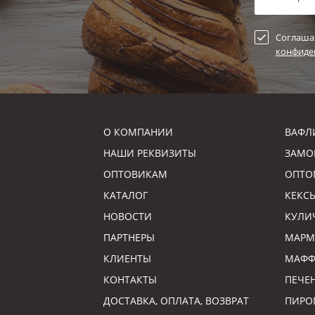
Соглаша
конфиде
О КОМПАНИИ
ВАФЛ
НАШИ РЕКВИЗИТЫ
ЗАМО
ОПТОВИКАМ
ОПТО
КАТАЛОГ
КЕКС
НОВОСТИ
КУЛИ
ПАРТНЕРЫ
МАРМ
КЛИЕНТЫ
МАФ
КОНТАКТЫ
ПЕЧЕ
ДОСТАВКА, ОПЛАТА, ВОЗВРАТ
ПИРО