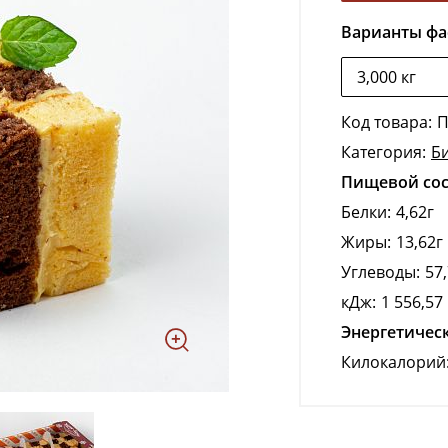
Варианты фа
Код товара:
П
Категория:
Б
Пищевой сост
Белки:
4,62г
Жиры:
13,62г
Углеводы:
57
кДж:
1 556,57
Энергетическ
Килокалорий