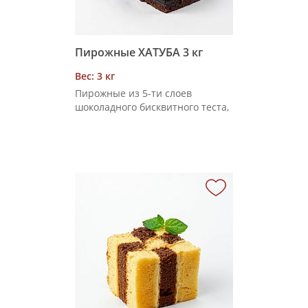
Пирожные ХАТУБА 3 кг
Вес: 3 кг
Пирожные из 5-ти слоев
шоколадного бисквитного теста,
выпекаемых целыми листами и
соединенных шоколадным
кремом, посыпанные крошкой
из шоколадного теста и
впоследствии разрезанные на
порции