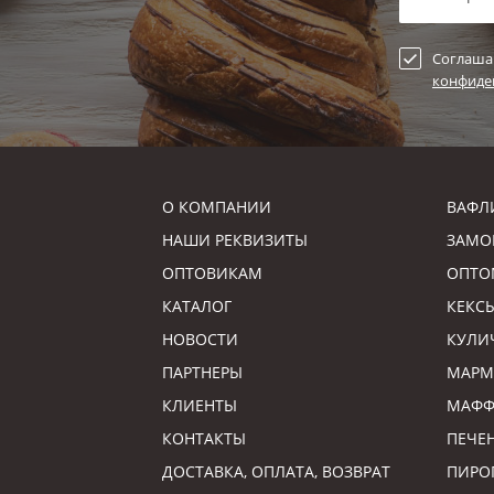
Соглаша
конфиде
О КОМПАНИИ
ВАФЛ
НАШИ РЕКВИЗИТЫ
ЗАМО
ОПТОВИКАМ
ОПТО
КАТАЛОГ
КЕКС
НОВОСТИ
КУЛИ
ПАРТНЕРЫ
МАРМ
КЛИЕНТЫ
МАФ
КОНТАКТЫ
ПЕЧЕ
ДОСТАВКА, ОПЛАТА, ВОЗВРАТ
ПИРО